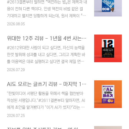
#2613결론부터 말하면 『역전하는 법』은 제목과 내
용이 전혀 다른 책이다. 인생 역전의 비법 같은 걸
기대하고 펼치면 당황하게 되는데, 원서 제목이 『다
이 위드 제로(Die with Zero)』, 그러니까 '잔고 0으
2026.08.05
로 죽어라'이기 때문이다. 돈을 모으는 법을 알려주
는 책은 서점에 널렸지만 모은 돈을 언제 어떻게 쓸
위대한 12주 리뷰 - 1년을 4번 사는 시간관리법
것인지 정면으로 묻는 책은 의외로 드물어서, 그 질
#2612위대한 사람이 되고 싶다면, 자신의 능력을
문 하나만으로도 읽어볼 가치는 있다고 생각된다.
한껏 발휘해 성과를 내고 싶다면, 그리고 계획한 바
미리 고백하자면 나는 쓰는 것보다 모으고 미루는
를 마음먹은 대로 실행하고 싶다면 결국 제일 먼저
쪽이 익숙한 사람이라, 읽는 내내 찔리는 대목이 많
포기해야 하는 건 편안함이다.책을 펼치자마자 이런
2026.07.29
았다.죽을 때 잔고를 0으로 만들라는 주장오직 특정
문장부터 만났다. 마음의 준비를 하고 읽으라는 경
시기에만 즐길 수 있는 경험도 있다. 책의 전제는 여
고장 같기도 했다. 연초에 세운 계획이 3월쯤 흐지
AI도 모르는 글쓰기 리뷰 - 마지막 10%는 사람의 몫
러분이 ‘부의 극대화’가 아니라 ‘인생의 즐거움의 극
부지되는 경험은 아마 나만의 것은 아닐 것이다. 『위
대화’에 중점을 두어야만 한다는 겁니다...
"한빛미디어 서평단 활동을 위해서 책을 협찬받아
대한 12주』는 그 이유를 아주 단순하게 짚는다. 1년
작성된 서평입니다."#2611결론부터 말하자면, AI
이라는 기간 자체가 너무 길어서, 마감이 멀게 느껴
에게 초안을 맡겨봤다가 "이거 AI가 썼지?"라는 말
지는 순간 긴장이 풀리고 나태해질 수밖에 없다는
을 들어본 적 있는 직장인이라면 『AI도 모르는 글쓰
2026.07.25
것이다. 그래서 저자들은 아예 1년을 12주 단위로
기』는 읽어볼 만한 책이라 생각된다. AI 활용법을
쪼개서, 그 12주를 하나의 완결된 한 해처럼 여기고
알려주는 책이 아니라, AI가 만들어준 그럴싸한 초