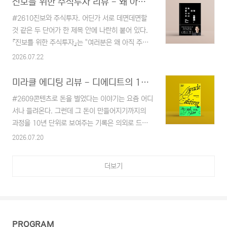
진보를 위한 주식투자 리뷰 - 왜 아직 주주가 아닌가
실행하라고 제안한다. 결론부터 말하면 시간관리서
안을 실제로 보낼 수 있는 문서로 바꾸는 마지막 손
로서 군더더기 없이 명료한 책이라 생각되는데, 그
#2610진보와 주식투자. 어딘가 서로 데면데면할
질에 대한 책이다. 이 책은 한빛미디어 서평단에 신
명료함..
것 같은 두 단어가 한 제목 안에 나란히 붙어 있다.
청해서 받았고, 아직 읽고 있는 중이라 완독 후기라
『진보를 위한 주식투자』는 "여러분은 왜 아직 주주
기보다는 중간보고에 가깝다. 그래도 지금까지 읽은
가 아닙니까?"라는 질문에서 출발해, 투자를 단기
2026.07.22
것만으로 이 책이 어떤 책이고 누구에게 맞을지는
수익을 좇는 투기가 아니라 기업의 주인이 되어 구
충분히 보여서, 더 늦기 전에 정리해 둔다.단순히 프
조적 변화를 이끄는 힘으로 다시 정의하자고 제안하
미라클 에디팅 리뷰 - 디에디트의 10년 생존기
롬프트 모음집인 줄 알았지만, 사실 AI를 활용한 퇴
는 책이다. 재테크 기법 서라기엔 사회 이야기가 많
고 가이드솔직히 제목만 보고는 프롬프트
#2609콘텐츠로 돈을 벌었다는 이야기는 요즘 어디
고, 사회 담론 서라기엔 실전 투자 이야기가 많다.
(prompt)..
서나 들려온다. 그런데 그 돈이 만들어지기까지의
이게 투자서 인가 사회비평서인가? 읽는 내내 두 얼
과정을 10년 단위로 보여주는 기록은 의외로 드물
굴이 번갈아 나오는, 요즘 서점에서 보기 드문 조합
지 않나 싶다. 『미라클 에디팅』은 그 드문 기록 중
2026.07.20
의 책인 것 같다.지금은 모르겠지만, 출간 당시 한때
하나다. 도서관 신간 코너에서 "당신만의 취향을 돈
온오프 서점가를 꽤 길게 장식했던 것으로 기억한
이 되는 콘텐츠로"라는 부제에 붙잡혀 그대로 빌려
다. 그때는 크게 관심이 없었는데, 대충 5년 정도 밑
더보기
왔고, 아직 읽고 있는 중이다. 결론을 미리 조금만
바닥에서 투자를 하고 있는 입장에서 롤러코스터를
흘리자면, 수익 공식을 기대하고 펼치는 책은 아닌
이어가는..
것 같다. 그보다는 판이 통째로 바뀔 때마다 감각을
고쳐 가며 살아남는 법에 대한 책이라 생각된다. 나
처럼 블로그를 쓰면서도 내 취향이 남이 봐줄 만한
PROGRAM