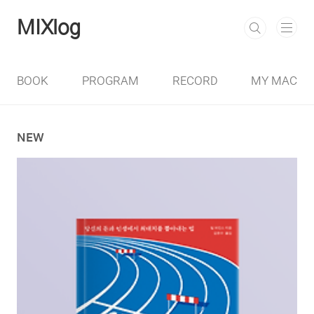
본문 바로가기
MIXlog
BOOK
PROGRAM
RECORD
MY MAC
NEW