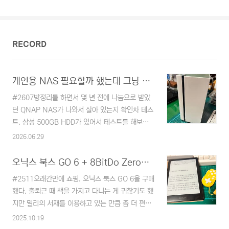
에 대한 기록.먼저 캘린더 알림을 선택한다.이유는
모르겠지만 폴더를 그대로 복사할 경우 하위 폴더의
내용이 복사되는 폴더의 Root에 하위 폴더의 파일
들이 중복되어 복사되는 현상이 있었다. 별다른 해
RECORD
법을 찾지 못해 압축하는 한 가지 단계를 더 거쳐서
진행하였다. 폴더를 잘 복사해 주는 옵션이 있다면
압축시키는 일은 필요 없어지는데..바로 클라우드로
개인용 NAS 필요할까 했는데 그냥 포기
복사해도 ..
#2607방정리를 하면서 몇 년 전에 나눔으로 받았
던 QNAP NAS가 나와서 살아 있는지 확인차 테스
트. 삼성 500GB HDD가 있어서 테스트를 해보려
했는데 시스템 자체는 문제가 없어서 잘 돌아가는
2026.06.29
것을 확인했지만 HDD 문제가 있었다.일단 시스템
자체는 동작하는 걸 확인할 수 있었지만 HDD가 문
오닉스 북스 GO 6 + 8BitDo Zero2 블루투스 조이패드
제다. 도킹 스테이션으로 확인했을 때는 마운트가
#2511오래간만에 쇼핑. 오닉스 북스 GO 6을 구매
되는 걸 확인해서 NAS에 연결해서 초기화하고 접
했다. 출퇴근 때 책을 가지고 다니는 게 귀찮기도 했
근했더니 HDD 경고라며 HDD를 바꾸라고 한다.
지만 밀리의 서재를 이용하고 있는 만큼 좀 더 편하
NAS에서 분리해서 도킹 스테이션으로 다시 포맷
게 책을 읽기 위해서라는 이유다. 폰으로 봐도 된다
2025.10.19
후 확인하면 마운트에 문제가 없는데 NAS에서는
고 생각으로 몇 년간 지내왔었다. 물론 가능은 하지