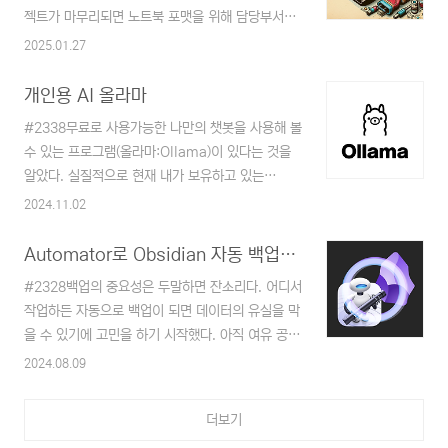
면 추천한다는 내용과 느려지거나 접근 차단으로 뭔
젝트가 마무리되면 노트북 포맷을 위해 담당부서에
가 문제가 있다던가 약간 잡음이 눈에 들어왔다. 이
넘기고 담당자들이 포맷한 이후에 되돌려 받게 된
2025.01.27
거 아직은 구매할 때가 아닌가 싶어 다른 방법들을
다. 이번에도 프로젝트가 마무리되고 나서 동일한
찾아보다 NextDNS + 유니콘 방법으로 어지간한
절차를 밟고 노트북을 가지고 돌아왔다. 그대로 방
개인용 AI 올라마
광고는 막아준다는 것을 알게 되었다.우선 결론부터
치 후 다음날 다시 설치를 하려니 뭔가 이상했다...
밝히자면 무료 범위로 사용해도 충분할 것 같다.설
#2338무료로 사용가능한 나만의 챗봇을 사용해 볼
언제나처럼 USB로 설치를 진행했는데 어디서 꼬인
정 참고는 다음 사..
수 있는 프로그램(올라마:Ollama)이 있다는 것을
건지 USB 없이는 부팅이 되지 않고 바로 BIOS로
알았다. 실질적으로 현재 내가 보유하고 있는
넘어가 버리는 거였다.계속해서 시도를 하며 몇 번
MacBook Air(M1)는 8GB의 메모리라서 재미를
2024.11.02
을 포맷을 했는지 모르겠다. 몇 가지 방법을 해봤는
보지는 못한다. 명령어에 따라 생성 시 첫 시동 시에
데도 불구하고 계속해서 설치가 되지 않았다. 계속
는 나름 속도감이 있지만, 조금만 지나면 버벅거리
Automator로 Obsidian 자동 백업시키기
USB만 찾아서 시동을 하는 이 녀석.. 지금까지 한
며 한참을 기다려야 하는 상황이 연출된다.옵시디언
번도 해본 적 없던 diskpart 같은 명령어까지 사용
#2328백업의 중요성은 두말하면 잔소리다. 어디서
에서도 관련 플러그인을 설치하고 이런저런 테스트
하며 도전..
작업하든 자동으로 백업이 되면 데이터의 유실을 막
로 글을 생성하는 과정이 재미있었지만, 메모리 한
을 수 있기에 고민을 하기 시작했다. 아직 여유 공간
계로 버벅거리는 문제가 있어 실제로 활용은 어려울
이 있기에 iCloud에서 관리를 하고 있지만 백업은
2024.08.09
것 같다. 저사양에서 활용해 볼 수 있는 mistral과
진리다.여러 프로그램들이 있겠지만, 돈을 들이기도
llama3.2를 사용해 봤는데 llama3.2는 기존 모델
싫고 뭔가 나만의 것을 만들고 싶다는 생각에
보다 소형화되어서인지 그나마 사용해 볼 수 있는
더보기
Automator로 방법을 강구해 보기 시작했고 결과
수준이었던 것 같다. 사용해 보면서 느낀 이래서..