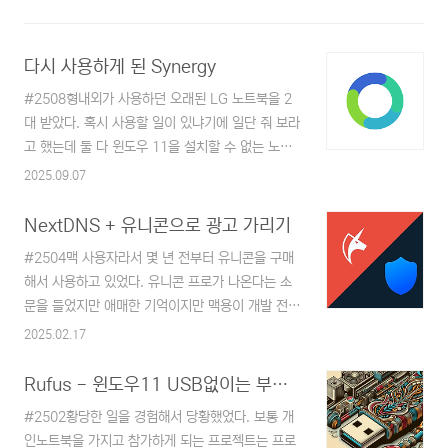
무언가가 되고 있는지 자신이 없는 사람에게는, 그
점이 오히려 더 반가운 대목.디에디트, 카페를 전전
하던 팀이 130만 구독 매거진이 되기까지저자는 디
다시 사용하게 된 Synergy
에디트다..
#2508형내외가 사용하던 오래된 LG 노트북을 2
대 받았다. 혹시 사용할 일이 있냐기에 일단 줘 보라
고 했는데 둘 다 윈도우 11을 설치할 수 없는 노트
북이었다. 당연히 업무용으로는 사용이 불가하고...
2025.09.07
일반 워드작업이나 서핑등에서 사용하기에는 무리
가 없었다.프로젝트에 가지고 다니던 노트북이 없을
NextDNS + 유니콘으로 광고 가리기
때에 가끔씩 인터넷 뱅킹이나 윈도우를 통해서만 가
#2504맥 사용자라서 몇 년 전부터 유니콘을 구매
능한 업무들이 있을 때면 VMware를 사용하곤 했
해서 사용하고 있었다. 유니콘 프로가 나온다는 소
는데 아무래도 가상머신이다 보니 제약이 있기도 해
문을 들었지만 애매한 기억이지만 맥용이 개발 전이
서 불편했던 적이 꽤 있었다. 꼭 필요하진 않지만,
었던 것으로 기억한다. 그래서 잊고 있다 최근 우연
2025.02.17
있으면 좋은 그런 수준이라서 새로 노트북을 구매하
히 프로에 대한 정보를 알게 되었고 알아보니 가격
기도 애매한 상황에서 생긴 노트북이라 한동안 나름
대도 나쁘지 않고 평생권을 구매하려다 돈 쓰기 전
Rufus - 윈도우11 USB없이는 부팅이 되지 않을때
요긴하게 사용할 수 있겠다 싶었다.노트북은 각각
에 후기를 보기 위해 정보를 알아봤다.일단, 국내 광
i5, i7였다. SSD를 분해해서 따로 사용해 볼까 했
#2502황당한 일을 경험해서 당황했었다. 보통 개
고 차단은 잘 해준다. 이것저것 설정하는 게 귀찮다
는데 i5는 ..
인노트북을 가지고 참가하게 되는 프로젝트는 프로