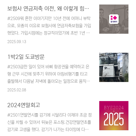
뭐가 다른 걸까? 이유를 모르겠는.다시 원점으로 돌
만 단지 폰으로 보게 되면 곧잘 다른 곳으로 빠지기
보험사 연금저축 이전, 왜 이렇게 힘든가? 실제 경험 후기
아가서, NAS가 필요한지 곰곰이 생각해 보니..
쉬웠다는게 가장 큰 이유였다.새 제품은 언제나 두
NAS 구축을 위해 백업용까지 포함해서 HDD를 2
#2509뭐 흔한 이야기지만 10년 전에 어머니 부탁
근거린다. 우연히 알게 되었는데 의외로 리모컨을
대를 준비하려면..
으로, 모종의 이유로 보험사에 연금저축보험을 가입
많이 사용한다는 것과 이 녀석을 꽤 많이 쓰고 있는
했었다. 가입시점에는 정규직이었기에 초반 1년 정
것 같아 같이 구매했다. 리모컨으로 볼 일이 뭐가 있
도 매월 50만 원으로 시작했었고 과한 것 같아 30
2025.09.13
을까? 처음에는 이렇게 생각했었는데... 누워서 볼
만 원으로 줄이고 그리고 10만 원으로 낮추면서 유
때 너무 편하다는 것을 알아 버렸다... 블루투스를
지를 해 왔었다. 10년이라는 시간을 납부하면서 꽤
1박2일 도쿄방문
상시 켜 놓아야만 해서 그만큼의 전력 소모는 있겠
목돈이 된 상태였다. 그리고 그 사이에 난 주식에 눈
지만 편해서 아마 계속 사용하지 않을까 생각된다.
#2503급한 일이 있어 바삐 항공권을 예약하고 은
을 뜬 상태였고 보험사 상품 해지 시 손해를 보지 않
이북..
행 근무 시간에 맞추기 위하여 아침비행기를 타고
는 구간까지 계속 유지하느라 힘들었었다. 최근 드
출발해서 다음날 저녁에 돌아오는 일정으로 움직였
디어 손해를 보지 않는 구간에 들어왔기에 연금저축
다.eSIM을 처음 사용해 봤는데 좋은 경험이었다.
2025.02.08
을 운영 중인 NH투자증권으로 연금이전을 신청하
유심을 갈아 끼우는 귀찮음이 없는 게 제일 좋았고
기 위한 준비를 시작했다. 금방 될 줄 알았던 일이
속도도 만족스러웠음.eSIM과 항공권은 Trip.com
2024연말회고
한 달 정도를 소비하게 만들지는 몰랐었다.문제의
을 이용했다. Trip.com Official Site‎‎ | Travel
발단흥국화재에서 운용하던 연금저축상품을 증권사
#2501연말연시를 감기에 시달리다 이제야 조금 정
Deals and PromotionsChoose from over
의 연금저축펀드로 ..
신을 차릴 수 있어서 뒤늦은 포스팅.건강연말연초를
1.2 million hotels in more than 200
감기로 고생을 했다. 감기가 나가는 타이밍에 다시
countries, 30 million real guest reviews.