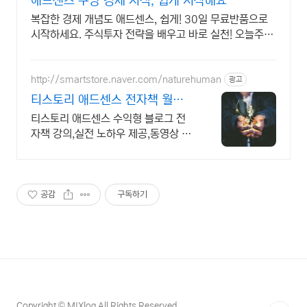
애드센스 쿠팡 경제 지식, 쉽게 시작해요
복잡한 경제 개념도 애드센스, 쉽게! 30일 무료반품으로
시작하세요. 주식투자 전략을 배우고 바로 실천! 오늘주문
내일도착 로켓배송으로 시작하세요.
http://smartstore.naver.com/naturehuman
광고
티스토리 애드센스 전자책 월
100만원 고정 수익발생!
티스토리 애드센스 수익형 블로그 전
자책 강의,실전 노하우 제공,동영상 강
의 포함 애드센스 수익을 빠르게 얻는
방법을 전자책과 동영상으로 초보자도
쉽게 배워요!
공감
구독하기
Copyright © MIXlog All Rights Reserved