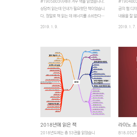
#1905B03이제야 겨우 책을 읽었습니다.
#1904B0
상당히 읽는데 인내가 필요했던 책이었습니
금의 웹 디
다. 정말로 책 읽는 데 에너지를 소비한다는
내용을 잘 
느낌이 들었습니다.개인적으로 끌리던 호모
책의 내용은
2019. 1. 9.
2019. 1. 7.
데우스의 몇 구절현대인에게 죽음은 해결할
말하기 이전
수 있고, 해결해야만 하는 기술적 문제이다언
어야 할 내용
제부터 죽음이라는, 인간에게 주어진 숙명을
다는 생각이
기술적인 문제로 생각하게 되었을까요? 백신
한 규모의 
이 만들어지면서부터? 의료의 비약적인 발달
을 신경 쓰
은 예전부터 내려온 상상의 산물이었던 '불사
의문이 들기
신'을 기술적 문제로 생각하고 도전하고 있다
GIF, PN
는 점은 대단하다 여겨지면서도 이것이 실현
있긴 한 것 
되었을 때, 세상에 가지고 올 문제점은 또 얼
히 많은 관심
마나 많을지 생각해 보게끔 하는 대목이었습
보니 그런식
니다.인간은 항상 더 낫고 더 크고 더 맛있는
며 어느 순
것을 찾는다인간이 가지고 있는 욕심은 그 크
나쁜 방식을
기와 끝을 가늠할 수 없습니다. ..
고 뜨끔했습니
2018년에 읽은 책
2018년도에는 총 53권을 읽었습니
B18.05