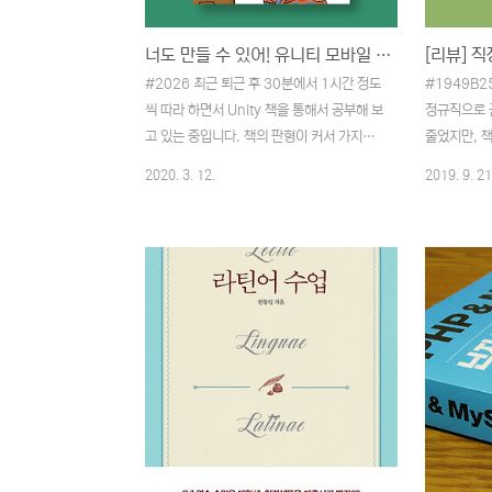
가 이상적이라는 생각이 들었습니다. 세분화
면 좋다는 
되어 있다 보니 각자의 위치에 너무 ..
결국 필요성 
너도 만들 수 있어! 유니티 모바일 게임 감상 소감
#2026 최근 퇴근 후 30분에서 1시간 정도
#1949B2
씩 따라 하면서 Unity 책을 통해서 공부해 보
정규직으로 
고 있는 중입니다. 책의 판형이 커서 가지고
줄었지만, 
다니면서 보기는 조금 무리가 있어 집에 두고
은 하면서 살
2020. 3. 12.
2019. 9. 21
읽고 있습니다. 책이 큰 만큼 레이아웃은 펼
해도 계속 미
침면 전체를 4단으로 구성해서 화면의 각 과
월을 놀 수밖
정을 캡처해서 상세하게 설명해주고 있습니
조건이지만 
다. 2도나 3도가 아닌 풀컬러이기 때문에 보
을 하기도 
기에도 좋네요. 처음 대충 넘겨봤을 때는 이
야만 하던 
렇게 큰 판형을 사용할 일이 있나 싶었지만
있기에 가능
책을 계속 읽다 보니 시원시원하니 읽히면서
다. 그만큼
진도도 나름 잘 빠지게끔 짤막짤막하게 각 장
문제도 생기
을 구성해 놓은 것 같다는 생각이 들었습니
면서 인간관
다. 작업 샘플 다음은 각 장을 따라 하면서 만
고 지금은 내
들어본 것들입니다. 책을 보면서이긴 하지만,
이 없기에 일
내 손으로 만든 녀석이 내가 움직이는 동작에
빼면 그래도