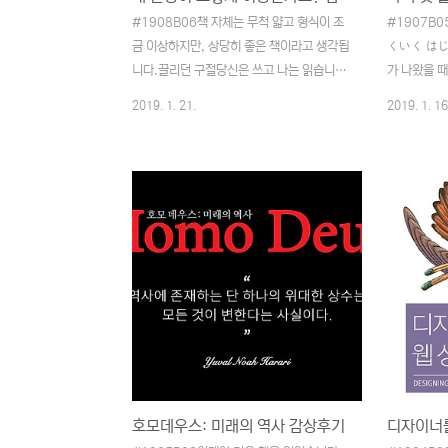
#1908B06책 자체는 무척 얇고 형식이 조
#1907B
금 이상하지만, 상당히 좋은 책이라고 생각됩
くいく は
니다.끌리던 구절당신은 쓰고 나는 읽습니다
가 나왔을 
단순히 이 문장만 보면 당연한 거 아닌가? 라
하다가 말았
2019. 1. 21.
2019. 1. 16
는 생각이 들 수도 있습니다만. 개인적으로
앞으로도 불
이 문장이 좋다고 생각한 건 글을 쓰는 사람
이 나오지 않
과 읽는 사람에 대한 부분이 가지런히 나열된
렵겠지만 번
느낌을 받았기 때문입니다. 책에서 일관되게
불렛저널을 
나오던 부분이 쓴 사람과 읽는 사람의 관점의
었습니다. 뭐
차이에 대한 내용이 주를 이루다 보니 마지막
크!) 폰트 
의 이 문장이 가장 인상깊게 남은 것 같습니
넓찍하니 읽
다.읽으면 좋을 것 같은 분당연하지만, 글을
었습니다.읽
쓰시는 모든 분이 대상입니다. 특히 글쓰기에
널의 창시자
가장 접근하기 쉬운 블로그를 주로 하시는 분
던 분께는 
들에게 더 좋지 않을까 생각됩니다. 책이 얇
니다만, 반대
아서 관심 가시는 분이라면 서점에서 자리 잡
불렛저널을 먼
고 읽는 것도 한..
을 거라는 생
호모데우스: 미래의 역사 감상후기