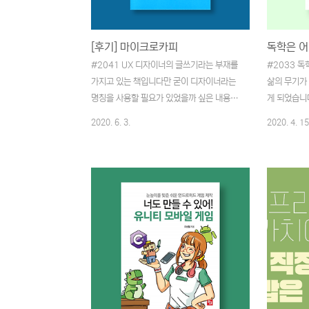
[후기] 마이크로카피
#2041 UX 디자이너의 글쓰기라는 부재를
#2033 독
가지고 있는 책입니다만 굳이 디자이너라는
삶의 무기가
명칭을 사용할 필요가 있었을까 싶은 내용이
게 되었습니다
었습니다. 웹에 관여하고 있는 모든 관계자들
을 무렵에 읽
2020. 6. 3.
2020. 4. 15
이 읽으면 좋을 내용들로 짜인 양서라는 생각
책입니다. 
이 들었기 때문입니다. 이 책과 동시에 읽기
독학을 시스
시작했던 방어형 웹사이트 기획을 읽어서 인
다고 말합니
지는 모르겠지만 고객과 기획자, 디자이너,
공부하는 것
마크업 엔지니어, 개발자 모두가 한 번씩은
템이 무슨 
읽고 나서 프로젝트를 시작한다면 촉박한 일
공부의 정석
정에서도 이상적인 프로젝트를 만들어나가는
쉬웠습니다.
데 일조할 수 있을 것 같은 느낌을 받았습니
티기가 힘들
다. UX 디자이너라고 부르고 있지만, 결국
취업을 위해
관여하고 있는 모든 작업자들이 각자의 위치
해 고군분투
에서 디자이너로서 참여할 수 있는 프로젝트
얼마나 도움