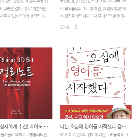
2 읽으면 좋으실 것 같은 분들 지
#1903B012019년 첫 책은 게임 관련 책
자이너라면 알아두어야 기본적인
이 되었습니다."아, 이 게임, 재미있겠다!"라
알려주고 있는 책이라 생각됩니다.
는 생각을 하면서도 그저 즐기기만 할 뿐이었
디자이너이기 때문에 모른다고
습니다. 당연하다면 당연하겠죠. 게임을 하는
2019. 1. 5.
에 디자이너이기 때문에 알아두
이유가 즐기기 위한, '재미'라는 근본적인 부
이라고 해두는 것이 좋을 것 같
분에 충실한 것이니까요. 하지만, 가끔은 그
 들었습니다.감상평요새는 웬만
러니까 플레이 시간으로 봤을 때 길게는 '드레
사이트가 아니라면 이미지의 압축
곤퀘스트', '파이널판타지' 짧게는 '데빌메이
는 작업자가 과연 어느 정도일지
크라이'등을 진행하면서 이런 스토리는 어떻
도 합니다만. 파일형식(JPG,
게 만들어지고, 이런 캐릭터는 어떤 식으로
G)을 크게 신경 쓰지 않는 경향이
만들어지는지. 이런 배경이 되는 공간, 세계
같습니다. 이전에는 용량에 상당
관에 대한 것들은 어떻게 만들어지는지 무척
을 두고 있었습니다. 책을 읽다
궁금하기도 했었습니다. 어떤 머리를 가진 사
으로 작업하던 시간이 떠올랐으
람들일까 하면서 말이죠.읽으면 좋으실 것 같
간 작업자인 저 역시도 편하면서
은 분들당연한 얘기지만 게임 시나리오에 관
 따라 하고 있었다는 것을 떠올리
심이 있는 사람이라는 독자 타겟팅은 확실한
다.Base64 형식..
책이라 여겨집니..
라이노 초심자에게 추천! 라이노 3D 5+ 정리노트
나는 오십에 영어를 시작했다 감상 소감
2기술서들이 대체로 그렇습니다만,
B18.051언제나 영어에 대한 두려움과 아쉬