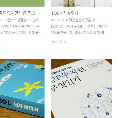
소리에 너도나도 달려들게 됩니다.
뒤 프리랜서를 시작하게 된 지금의 나에게 있
없이 무분별하..
어 필요한 것은 무엇인가 ..
[리뷰] 직장은 없지만 밥은 먹고 삽니다
1Q84 감상후기
5 프리랜서로 생활한 지 3년째.
#1927B16 작년 일본에 갔을 때
근무하던 때보다 확실히 수입은
BOOKOFF에서 구매했던 책인데 이제서야
책의 제목처럼 어떻게든 입에 풀칠
완독을 했습니다. 집에서 화장실 갈 때, 출퇴
아가고 있는 중입니다. 일을 구
근할 때 등 조금씩 시간이 있을 때마다 몇페
.
2019. 5. 12.
끄러지면서 어쩔 수 없이 몇 개
이지씩 읽다가 카페에 가서 마지막 분량을 전
에 없는 경우도 있었고, 괜찮은
부 읽었습니다. 두 개의 달이 존재하는 세계
출퇴근이 너무 힘들 것 같아 거절
에서 벌어지는 정말 길면서 흥미롭고 신비한
하고 정규직이라면 암암리에 따라
세계를 잠시나마 들여다볼 수 있었던 시간이
규칙이 온전히 나를 중심으로 돌고
었습니다. 무라카미 하루키의 소설은 역시나
한 일들을 하면서 지내고 있습니
읽기가 힘든 면이 없잖아 있는 것 같습니다만
 제약사항도 많고 감수해야 하는
섬세하고 자세한 표현들이 가지고 있는 글로
곤 하죠. 프리랜서를 하기 시작하
서 풀어내는 묘사력은 글 쓰는 재주가 없는
계에 대해 다시 돌아보게도 되었
사람에게는 부러움을 사게 만들기에 충분하
 몸 하나 간수하는 데는 큰 지장
다 여겨집니다. 주인공이 둘이긴 하지만 메인
 년 중 업계 비수기를 3~4개월
이 青豆(아오마메)인건지 天吾(텐고)인건지
 일은 하기에 나름 만족은 하고
감이 잘 오질 않다가 개인적으로는 마지막에