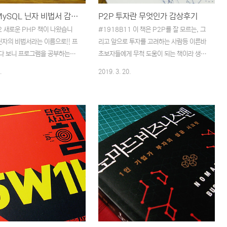
. 무엇..
서야 아오마메라는 생각을 했습니다. ..
PHP & MySQL 닌자 비법서 감상후기
P2P 투자란 무엇인가 감상후기
2 새로운 PHP 책이 나왔습니
#1918B11 이 책은 P2P를 잘 모르는, 그
닌자의 비법서라는 이름으로!! 프
리고 앞으로 투자를 고려하는 사람등 이른바
다 보니 프로그램을 공부하는데
초보자들에게 무척 도움이 되는 책이라 생각
 것 같아 옮겨 적어 봅니다. 누
됩니다. 전 현재 100만원 정도를 10만원씩
.
2019. 3. 20.
000시간을 투자하면 전문가가 될
쪼개서 소액으로 테라펀딩, 어니스트펀드,
학적으로 검증됐는지는 알 수 없
8%등 몇곳을 통해 투자 연습을 해보고 있습
적으로는 납득할 수 있는 명제다.
니다. 덕분에 요새 무척 신경이 쓰이는 분야
유혹 극복하기. 프로그래밍 개념
라 정신없이 읽었습니다. 일반적인 월급쟁이
 부분은 서로 기반이 된다. 다음
에게 있어 솔직히 100만원도 큰 금액인 만
가려면 그 기반 개념을 먼저 배워
큼, 운이 좋아 지금까지 연체는 경험해 봤지
프로그래밍에는 단독으로 존재하는
만 원금을 회수하지 못한 경우는 없었습니다.
 않기 때문에 진도가 막혔다면 이
규모를 좀 더 키워보고 싶다는 생각은 하면서
충분히 이해하지 못했을 가능성이
도 제대로 모르고 있다는 불안감은 버리지 못
하는 것을 두려워하지 말아야 한
하겠더군요. 대체로 P2P를 활용한 투자방식
배울 것은 PHP가 아니다. 물론
이 뭔지는 대충 개념상 이해하고 있는 수준으
긴 하지만, 이 책은 코드를 작성
로 정확한 수익구조에 대해서는 잘 모르는 만
르..
큼 이 책은 이러한 ..