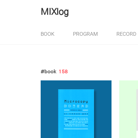
본문 바로가기
MIXlog
BOOK
PROGRAM
RECORD
book
158