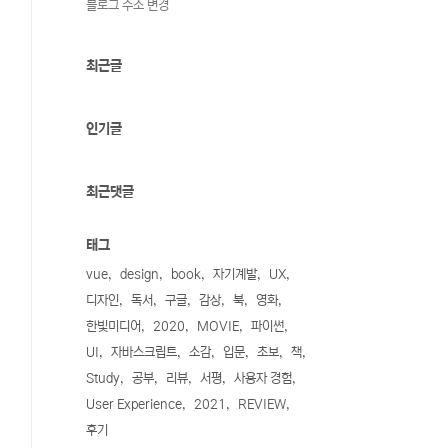
블로그 주소 변경
최근글
인기글
최근댓글
태그
vue
design
book
자기계발
UX
디자인
독서
구글
감상
북
영화
한빛미디어
2020
MOVIE
파이썬
UI
자바스크립트
소감
입문
초보
책
Study
공부
리뷰
서평
사용자 경험
User Experience
2021
REVIEW
후기