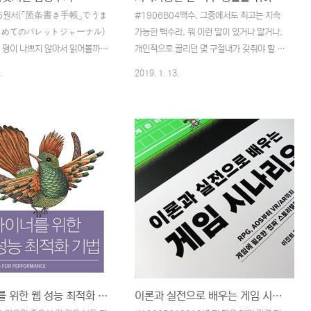
05원서(「箇条書き手帳」でうま
#1906B04백수. 그중에서도 최고는 지속
じめてのバレットジャーナル)
가능한 백수라. 뭐 이런 말이 있거나 말거나.
때 평이 나쁘지 않아서 읽어볼까
개인적으로 끌리던 몇 구절내가 갖춰야 할 자
는데 어느새 번역본이 나왔네요.
세주어진 일을 일정에 맞게 진행하고 마감한
.
2019. 1. 13.
렛저널 관련해서 몇 권 더 번역본
다나 자신을 업데이트하고 업그레이드한다내
을까 싶습니다. (음.. 무진장 어
가 잘하고 있는지 남에게 확인을 구하지 않는
역에 도전해 보고 싶다!)이전에
다일과 나를 지나치게 동일시하지 않는다우
읽었을 때와는 조금 다른 느낌이
리는 완벽할 수 없으며 그럴 필요도 없다. 언
랄까 귀여운 느낌?? (표지도 핑
제까지나 실수와 실패를 반복할 것이다. 뭐,
크기도, 자간이나 행간, 마진등도
인생살이가 다 그렇겠죠. 농담 삼아 하는 말
는 동안 스트레스를 받는 일은 없
이긴 하지만, '이번 인생은 실패했어'라는 말
으면 좋을 것 같은 분이미 불렛저
처럼 말입니다.뭐든 해야 한다. 사소해도 좋
 라이더 캐롤의 불렛저널을 읽었
다. 망쳐도 좋다. 사소하다, 망쳤다는 것도 결
이 책을 권해드리기가 머뭇거려집
국 두려움에 사로잡혀 섣불리 던지는 자평일
로 읽어 보지 않았다면 나의 첫
뿐이다. 공감 100%라고 할까. 요새 계속해
저 읽고 나면 손이 갈 수도 있
서 생각하며 실천하려 노력하고 있던 것이 이
각이 약간 들었는데요..
부분이었기에 기억에..
디자이너를 위한 웹 성능 최적화 기법 감상후기
이론과 실전으로 배우는 게임 시나리오 감상후기