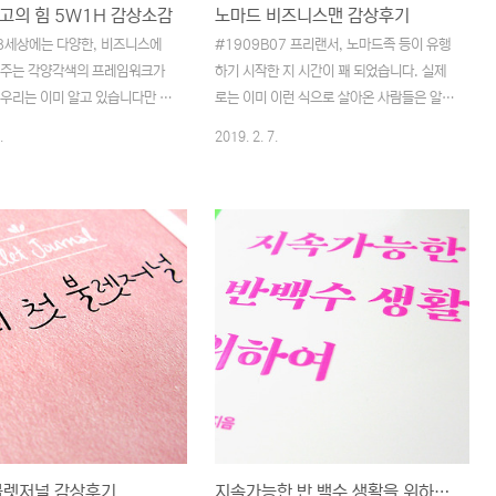
고의 힘 5W1H 감상소감
노마드 비즈니스맨 감상후기
08세상에는 다양한, 비즈니스에
#1909B07 프리랜서, 노마드족 등이 유행
 주는 각양각색의 프레임워크가
하기 시작한 지 시간이 꽤 되었습니다. 실제
 우리는 이미 알고 있습니다만 어
로는 이미 이런 식으로 살아온 사람들은 알게
무 많아서 어떤 상황에 어떤 것
모르게 곳곳에서 지내고 있었지만, 시대가 변
.
2019. 2. 7.
잘 모를 때가 많이 있습니다. 그
하고 삶의 방식이 급격하게 바뀌면서 집중을
장 많이 들어본 것 중의 하나가
받기 시작하였고 선두에서 달리던 사람들이
아닐까 하는 생각이 듭니다. 흔히
주목을 받기 시작한 것이 계기라고 보입니
, 어디서, 누가, 왜, 무엇을, 어
다.'경쟁하지 않고 이기는 최고의 전략, 저절
하죠. 보통, 아니 분명히 이것을
로 돈이 벌리는 시스템 공개'라니.. 책의 소개
 있음에도 불구하고 업무에 사용
내용이 상당히 자극적이라 생각했습니다. 그
 한 적이 없다는 생각이 들었습니
런 자극에 끌려 손에 쥐게 된 것이기도 합니
 프레임워크라고 생각해 본 적도
다만. 어쩌면 이런 자극에 끌려 책을 손에 들
니다. 5W1H는 이미 알고 있는
고 읽는 사람이 상당히 많이 있는 것 같습니
로운 것이 있을까 하는 것이 이
다. 제가 책을 펼쳐본 사이 이미 이 책은 초판
궁금점의 시발점이라고 할 수 있을
6쇄(2월 5일)에 해당하는 책이었습니다. 공
.감상평책 자체는 200여 페이지
식적으로 초판 1쇄가 1월 15일에 발간된 책
.
인데 말이죠...
불렛저널 감상후기
지속가능한 반 백수 생활을 위하여 감상후기