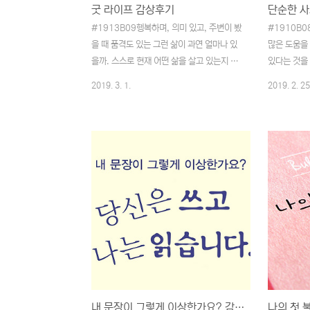
굿 라이프 감상후기
단순한 사
#1913B09행복하며, 의미 있고, 주변이 봤
#1910B
을 때 품격도 있는 그런 삶이 과연 얼마나 있
많은 도움을
을까. 스스로 현재 어떤 삶을 살고 있는지 되
있다는 것을
돌아볼 필요가 있을 것 같습니다. 책에서 분
떻게 보면 너
2019. 3. 1.
2019. 2. 25
석하고 제시하는 삶은 크게 행복한 삶, 의미
이 적합한지 
있는 삶, 품격있는 삶의 3가지입니다.행복한
중에서도 가
삶이란쾌족(快足) : 남의 시선에 연연하지 않
5W1H가 
고 자신의 삶에 만족스러운 상태'쾌족'이라는
육하원칙(언제
단어를 처음 알게 되었습니다. 하지만 그 의
떻게)이라고 
미는 '행복'과 같으며 좀 더 개인적이며 알기
배워서 알고
쉽게 행복을 풀이했다는 생각이 들었습니다.
해볼 생각은
그리고 행복이라는 것이 대단한 것이 아니라
다. 이것을
좀 더 일상적인 것에서 느낄 수 있는 것이로
없는 것 같습
생각되기 시작한 것은 다음과 같은 질문을 접
데 무언가 새
하면서입니다.나는 행복한가? = 나는 무엇인
책에 대한 
가에 관심이 있는가?이 질문은 물론 개인이
것 같습니다
가지고..
의 문고본에.
내 문장이 그렇게 이상한가요? 감상후기
나의 첫 