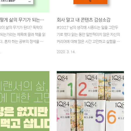
독학은 어떻게 삶의 무기가 되는가 감상 소감
회사 말고 내 콘텐츠 감상소감
학이 삶의 무기가 된다? 독학이
#2027 남의 생각에 시중드는 일을 그만두
 되는가라는 제목에 끌려 책을 읽
기로 했다 읽는 동안 일반적이지 않은 자신의
. 혼자 하는 공부의 정석을 읽
커리어에 대해 많은 시간 고민하고 실험을 거
어 볼 책 리스트에 넣어 두었던
치며 나름의 길을 만들어나가기 위해 공들인
.
2020. 3. 14.
저자는 지적 전투력 향상을 위해
것들을 이해할 수 있었습니다. 내가 지금 무
템으로 바라보는 과정이 필요하
엇을 하고 있는지. 허투루 시간을 쓰고 있다
다. 시스템? 무엇인가를 혼자서
는 생각에 무척 부끄러움도 느낄 수 있었으며
을 독학이라고 알고 있는데 시스
주변과 비교만 하며 나 자신을 정립시키는 시
상관일까 되새겼겠지만 혼자 하는
간을 가져보긴 했는지 되돌아보게도 만들었
을 읽고 난 후라서 그런지 이해가
습니다. 회사에 다니며 회사가 주는 월급에
 학교에서 배운 지식만으로는 버
길들어 가며 그 월급을 올리기 위한 노력을
어지는 세상입니다. 그래서 다들
하며 점점 회사에 속한 체로 흔히들 속어로
 학원을 다니고 자격증을 따기 위
말하는 개목걸이를 내 손으로 회사라는 울타
하는 거겠죠. 그 자격증이 실제로
리에 걸어 놓으며 바깥세상을 동경하곤 했었
이 될지는 모르지만 가지고 있으
죠. 어느 날 사정이 겹치고 겹쳐 회사를 나온