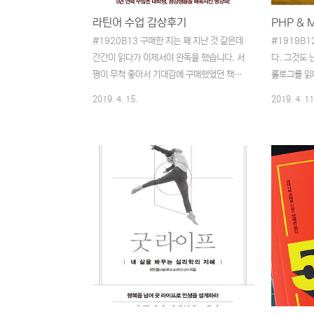
따라 반응..
있는 중입니다
라틴어 수업 감상후기
#1920B13 구매한 지는 꽤 지난 것 같은데
#1919B1
간간이 읽다가 이제서야 완독을 했습니다. 서
다. 그것도 
평이 무척 좋아서 기대감에 구매했었던 책으
롤로그를 읽
로 기억하고 있습니다. 라틴어. 흔히 접하기
중요한 내용인
2019. 4. 15.
2019. 4. 11
는 쉽지 않지만 뭔가 간지나 보이는 발음들이
구나 10,
책 속에는 있었습니다. 그리고 그 라틴어의
수 있다. 과
탄생, 의미, 여타의 언어에 미친 영향 등에 대
지만, 정서
해 어렵지 않게 설명해 주고 있었습니다. 한
건너뛰기의 
꼭지마다 저자의 경험을 바탕으로 한 이야기
을 이루는 각
속에 라틴어를 녹여내며 풀이해주고 있었고
단계로 넘어
그 이야기들이 읽는 동안 언어에 대한 느낌을
야 한다. 
좀 더 다양하게 느낄 수 있었던 것 같습니다.
개념이 많지
개인적으로 책을 통해 접하게 된 라틴어의 대
전 개념을 
부분이 철학적인 부분들을 다루었다고 생각
크다. 복습
합니다. 그래서인지 언어 자체에서 그러한 면
다. 우리가 
모를 많이 갖추고 있다는 느낌을 받을 수 있
PHP를 배우
었습니다. 지금의..
하는 법을 가