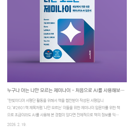
누구나 아는 나만 모르는 제미나이 - 처음으로 AI를 사용해보는 찐입문자용 입문서
"한빛미디어 서평단 활동을 위해서 책을 협찬받아 작성된 서평입니
다."#2601책 제목처럼 '나만 모르는' 이들을 위한 제미나이 입문자를 위한 책
으로 조금이라도 AI를 사용해 본 경험이 있다면 전체적으로 책의 정보를 익히
는데 어려움이 없겠다. 정말 프롬프트가 처음이라면 도움이 될 듯. 이런저런 질
2026. 2. 19.
문을 던지며 가지고 놀아본 적이 있다면 모르고 있던 기능과 관련된 부분만 찾