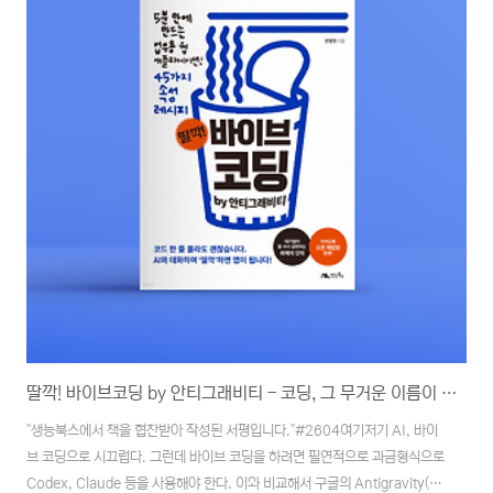
보려다 각 설정에 대한 지식이 없어서 결국 중도에 하차했었던 기억이 있다. 이
번에 책을 접하면서 기초적인 사용법..
딸깍! 바이브코딩 by 안티그래비티 - 코딩, 그 무거운 이름이 필요없다.
"생능북스에서 책을 협찬받아 작성된 서평입니다."#2604여기저기 AI, 바이
브 코딩으로 시끄럽다. 그런데 바이브 코딩을 하려면 필연적으로 과금형식으로
Codex, Claude 등을 사용해야 한다. 이와 비교해서 구글의 Antigravity(안