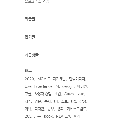
블로그 주소 변경
최근글
인기글
최근댓글
태그
2020
MOVIE
자기계발
한빛미디어
User Experience
책
design
파이썬
구글
사용자 경험
소감
Study
vue
서평
입문
독서
UI
초보
UX
감상
리뷰
디자인
공부
영화
자바스크립트
2021
북
book
REVIEW
후기