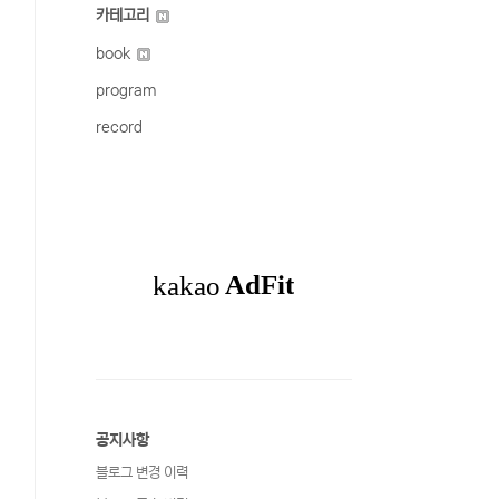
카테고리
book
program
record
공지사항
블로그 변경 이력