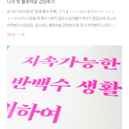
나의 첫 불렛저널 감상후기
#1907B05원서(「箇条書き手帳」でうまくいく はじめてのバレットジ
ャーナル)가 나왔을 때 평이 나쁘지 않아서 읽어볼까 하다가 말았는데 어느새
번역본이 나왔네요. 앞으로도 불렛저널 관련해서 몇 권 더 번역본이 나오지 않
을까 싶습니다. (음.. 무진장 어렵겠지만 번역에 도전해 보고 싶다!)이전에 불
2019. 1. 16.
렛저널을 읽었을 때와는 조금 다른 느낌이었습니다. 뭐랄까 귀여운 느낌?? (표
지도 핑크!) 폰트 크기도, 자간이나 행간, 마진등도 넓찍하니 읽는 동안 스트레
스를 받는 일은 없었습니다.읽으면 좋을 것 같은 분이미 불렛저널의 창시자 라
이더 캐롤의 불렛저널을 읽었던 분께는 이 책을 권해드리기가 머뭇거려집니다
만, 반대로 읽어 보지 않았다면 나의 첫 불렛저널을 먼저 읽고 나면 손이 갈 수
도 있을 거라는 생각이 약간 들었는데요..