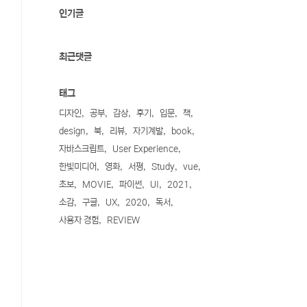
인기글
최근댓글
태그
디자인
공부
감상
후기
입문
책
design
북
리뷰
자기계발
book
자바스크립트
User Experience
한빛미디어
영화
서평
Study
vue
초보
MOVIE
파이썬
UI
2021
소감
구글
UX
2020
독서
사용자 경험
REVIEW