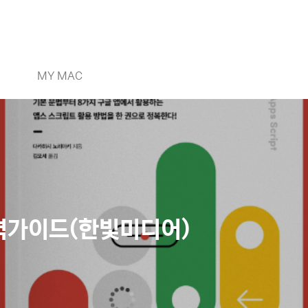
MY MAC
벽가이드(한빛미디어)