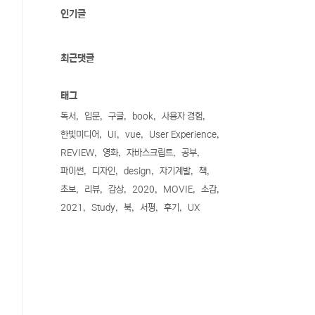
인기글
최근댓글
태그
독서
입문
구글
book
사용자 경험
한빛미디어
UI
vue
User Experience
REVIEW
영화
자바스크립트
공부
파이썬
디자인
design
자기계발
책
초보
리뷰
감상
2020
MOVIE
소감
2021
Study
북
서평
후기
UX