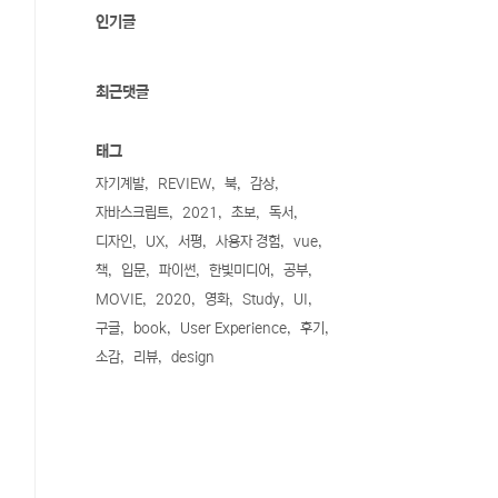
인기글
최근댓글
태그
자기계발
REVIEW
북
감상
자바스크립트
2021
초보
독서
디자인
UX
서평
사용자 경험
vue
책
입문
파이썬
한빛미디어
공부
MOVIE
2020
영화
Study
UI
구글
book
User Experience
후기
소감
리뷰
design