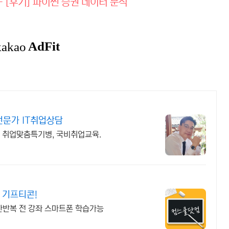
k] - [후기] 파이썬 증권 데이터 분석
전문가 IT취업상담
, 취업맞춤특기병, 국비취업교육.
 기프티콘!
한반복 전 강좌 스마트폰 학습가능