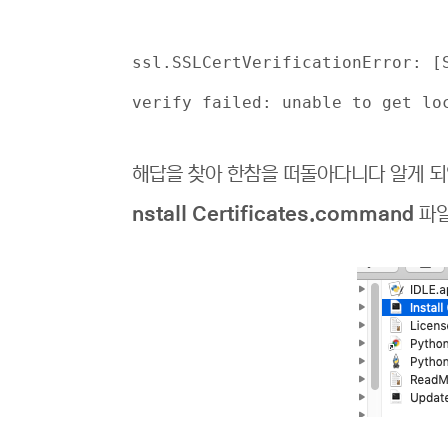
ssl.SSLCertVerificationError: [
verify failed: unable to get lo
해답을 찾아 한참을 떠돌아다니다 알게 되
nstall Certificates.command
파일