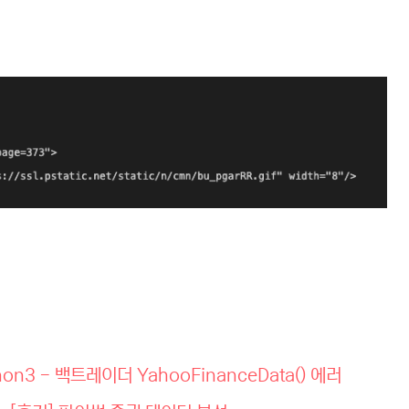
ython3 - 백트레이더 YahooFinanceData() 에러