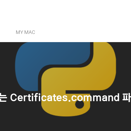
MY MAC
제는 Certificates.comman