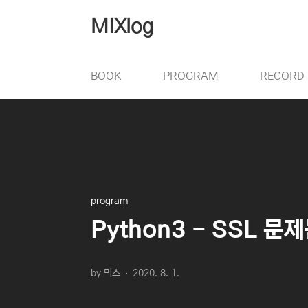
본문 바로가기
MIXlog
BOOK
PROGRAM
RECORD
program
Python3 - SSL 문
by 믹스
2020. 8. 1.