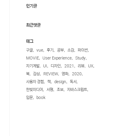
인기글
최근댓글
태그
구글
vue
후기
공부
소감
파이썬
MOVIE
User Experience
Study
자기계발
UI
디자인
2021
리뷰
UX
북
감상
REVIEW
영화
2020
사용자 경험
책
design
독서
한빛미디어
서평
초보
자바스크립트
입문
book