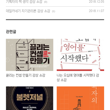
기획자의 책 생각 감상 소감
2018.12.05
(0)
데일카네기 자기관리론 감상 소감
2018.11.07
(1)
관련글
끌리는 컨셉 만들기 감상 소감
나는 오십에 영어를 시작했다 감
상 소감