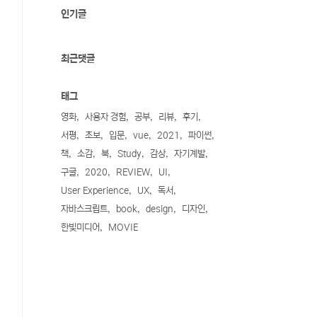
인기글
최근댓글
태그
영화
사용자 경험
공부
리뷰
후기
서평
초보
입문
vue
2021
파이썬
책
소감
북
Study
감상
자기계발
구글
2020
REVIEW
UI
User Experience
UX
독서
자바스크립트
book
design
디자인
한빛미디어
MOVIE