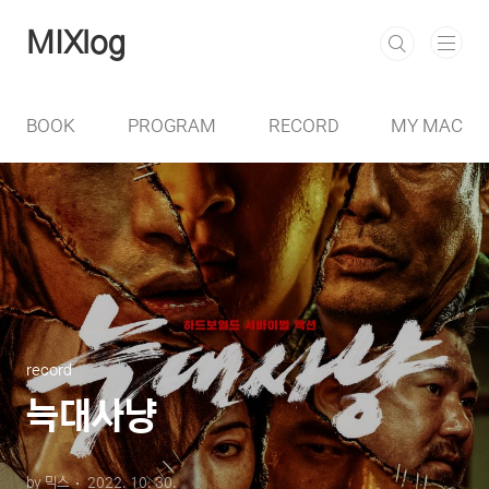
본문 바로가기
MIXlog
BOOK
PROGRAM
RECORD
MY MAC
record
늑대사냥
by 믹스
2022. 10. 30.