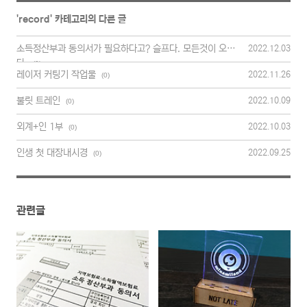
'
record
' 카테고리의 다른 글
소득정산부과 동의서가 필요하다고? 슬프다. 모든것이 오른
2022.12.03
다.
(0)
레이저 커팅기 작업물
2022.11.26
(0)
불릿 트레인
2022.10.09
(0)
외계+인 1부
2022.10.03
(0)
인생 첫 대장내시경
2022.09.25
(0)
관련글