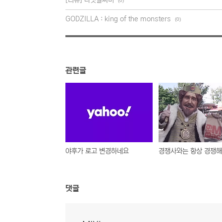
[리뷰] 나랏말싸미
(0)
GODZILLA : king of the monsters
(0)
관련글
야후가 로고 변경하네요
댓글