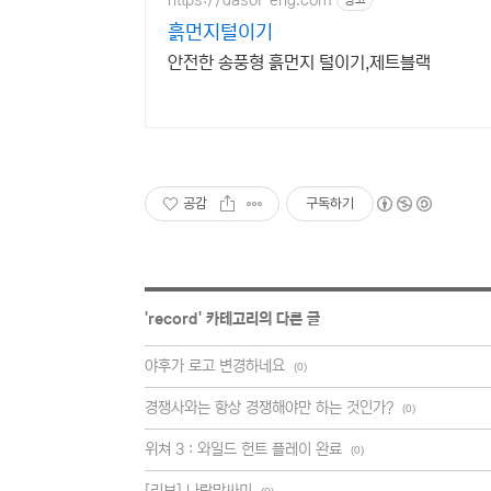
흙먼지털이기
안전한 송풍형 흙먼지 털이기,제트블랙
공감
구독하기
'
record
' 카테고리의 다른 글
야후가 로고 변경하네요
(0)
경쟁사와는 항상 경쟁해야만 하는 것인가?
(0)
위쳐 3 : 와일드 헌트 플레이 완료
(0)