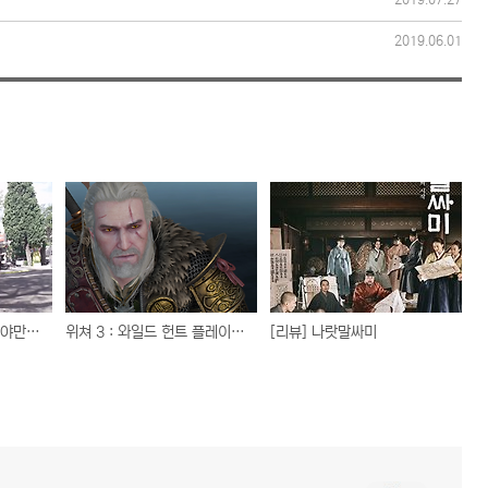
2019.06.01
경쟁사와는 항상 경쟁해야만 하는 것인가?
위쳐 3 : 와일드 헌트 플레이 완료
[리뷰] 나랏말싸미